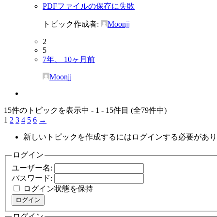
PDFファイルの保存に失敗
トピック作成者:
Moonjj
2
5
7年、 10ヶ月前
Moonjj
15件のトピックを表示中 - 1 - 15件目 (全79件中)
1
2
3
4
5
6
→
新しいトピックを作成するにはログインする必要があり
ログイン
ユーザー名:
パスワード:
ログイン状態を保持
ログイン
ログイン