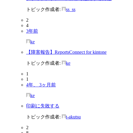
トピック作成者:
ss_ss
2
4
3年前
ke
【障害報告】ReportsConnect for kintone
トピック作成者:
ke
1
1
4年、 3ヶ月前
ke
印刷に失敗する
トピック作成者:
t-akutsu
2
8