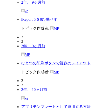
2年、 9ヶ月前
ke
iReport-5-6-0起動せず
トピック作成者:
MP
2
3
2年、 9ヶ月前
MP
ひとつの印刷ボタンで複数のレイアウト
トピック作成者:
MP
2
2
2年、 10ヶ月前
ke
アプリテンプレートとして運用する方法