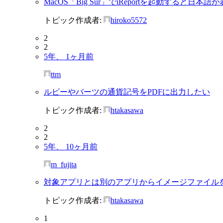
MacOS「Big Sur」でiReportを起動すると日本
トピック作成者:
hiroko5572
2
2
5年、 1ヶ月前
ttm
ルピーやバーツの通貨記号をPDFに出力したい
トピック作成者:
htakasawa
2
2
5年、 10ヶ月前
m_fujita
対象アプリとは別のアプリからイメージファイル
トピック作成者:
htakasawa
1