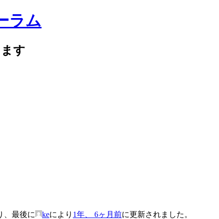
ォーラム
けます
り、最後に
ke
により
1年、 6ヶ月前
に更新されました。