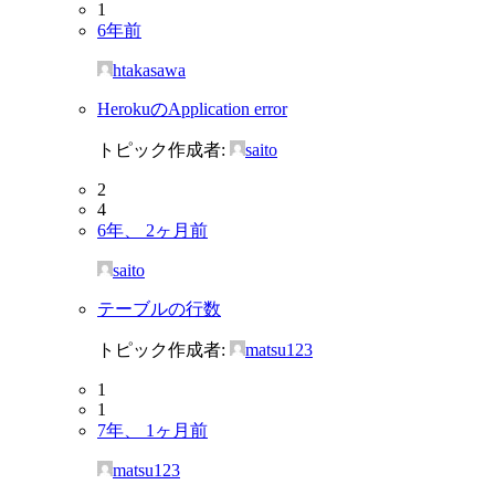
1
6年前
htakasawa
HerokuのApplication error
トピック作成者:
saito
2
4
6年、 2ヶ月前
saito
テーブルの行数
トピック作成者:
matsu123
1
1
7年、 1ヶ月前
matsu123