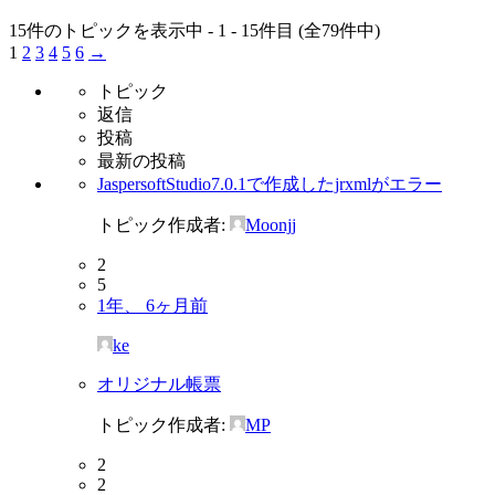
15件のトピックを表示中 - 1 - 15件目 (全79件中)
1
2
3
4
5
6
→
トピック
返信
投稿
最新の投稿
JaspersoftStudio7.0.1で作成したjrxmlがエラー
トピック作成者:
Moonjj
2
5
1年、 6ヶ月前
ke
オリジナル帳票
トピック作成者:
MP
2
2